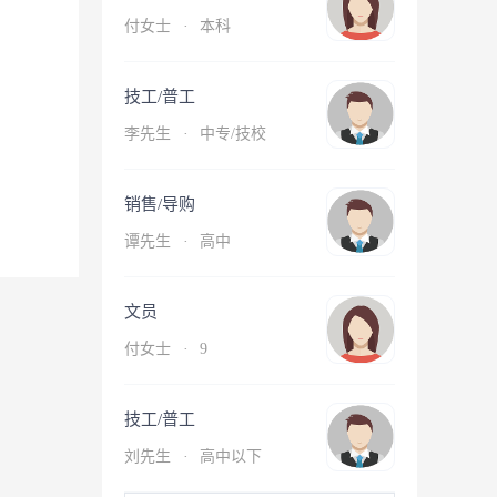
付女士
·
本科
技工/普工
李先生
·
中专/技校
销售/导购
谭先生
·
高中
文员
付女士
·
9
技工/普工
刘先生
·
高中以下