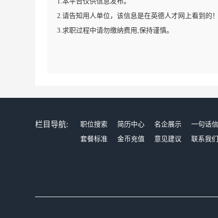
1.本平台仅供信息发布。
2.请告知用人单位，该信息是在英德人才网上看到的
3.求职过程中请勿缴纳费用,保持谨慎。
栏目导航:
职位搜索
简历中心
名企展示
一句话
套餐标准
金币充值
意见建议
联系我