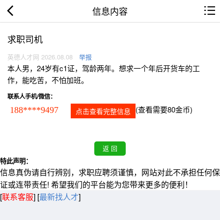
信息内容
求职司机
英德人才网 2026.08.08
举报
本人男，24岁有c1证，驾龄两年。想求一个年后开货车的工
作，能吃苦，不怕加班。
联系人手机/微信：
(查看需要80金币)
188****9497
点击查看完整信息
特此声明：
信息真伪请自行辨别，求职应聘须谨慎，网站对此不承担任何保
证或连带责任! 希望我们的平台能为您带来更多的便利！
[
联系客服
]
[
最新找人才
]