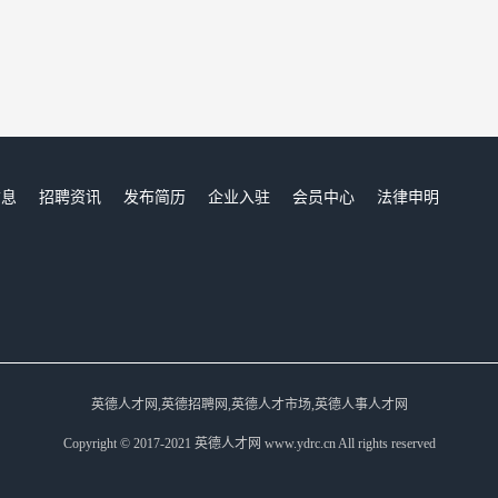
信息
招聘资讯
发布简历
企业入驻
会员中心
法律申明
们
英德人才网,英德招聘网,英德人才市场,英德人事人才网
Copyright © 2017-2021 英德人才网 www.ydrc.cn All rights reserved