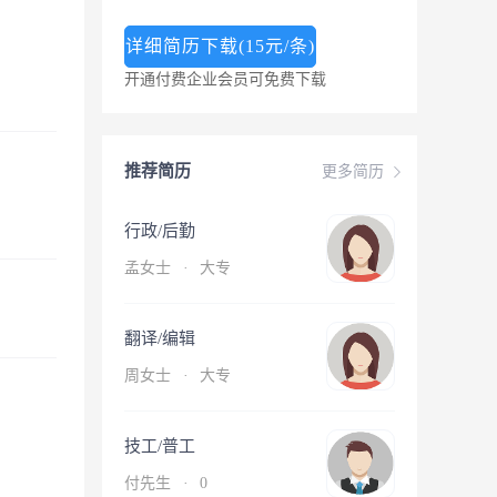
详细简历下载(15元/条)
开通付费企业会员可免费下载
推荐简历
更多简历
行政/后勤
孟女士
·
大专
翻译/编辑
周女士
·
大专
技工/普工
付先生
·
0