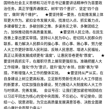
国特色社会主义思想和习近平总书记重要讲话精神作为首要政
治任务，真正学懂弄通做实，树牢“四个意识”、坚定“四个自
信”，做到“两个维护”。 ★要坚持第一要务，在助推发展上体
现更大作为。紧扣全市发展大局，找准切入点、抓实着力点，
多建睿智之言、多献创新之策、多谋务实之举、多聚团结之
力，加快推动我市高质量发展。 ★要坚持人民立场，在民生
改善上拿出更实举措。坚持以人民为中心，密切同人民群众的
联系，着力解决人民群众的操心事、烦心事、揪心事，努力使
人大工作更好体现人民利益、反映人民意愿、增进人民福祉，
真正让英德发展成绩更有“温度”，让惠民答卷更有“厚度”。 ★
要坚持真抓实干，在履职尽责上展现更强担当。准确把握人大
工作规律，强化“作为”意识，提升“能为”本领，创新“善为”举
措，不断增强人大工作的整体实效。 ★要坚持从严从实，在
自身建设上树立更高标准。立足新形势新任务对人大工作提出
的新要求，切实加强自身建设，努力推动人大制度和人大工作
与时俱进、完善发展。 会议号召：让我们更加紧密地团结在
以习近平同志为核心的党中央周围，不忘初心、牢记使命，团
结一心、锐意进取，为交出高质量发展满意答卷、决胜全面建
成小康社会而努力奋斗！