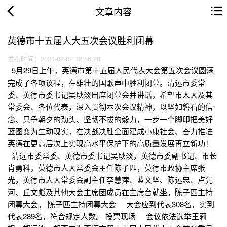
文章内容
英德市十五届人大五次会议胜利闭幕
发布时间：2021-02-02 12:56:20
5月29日上午，英德市第十五届人民代表大会第五次会议圆满
完成了各项议程，在雄壮的国歌声中胜利闭幕。清远市委常
委、英德市委书记吴耿淡出席闭幕会并讲话，希望市人大及其
常委会、各位代表，深入贯彻本次会议精神，以坚如磐石的信
念、只争朝夕的劲头、坚韧不拔的毅力，一步一个脚印把美好
蓝图变为生动现实，在决战决胜全面建成小康社会、奋力推进
英德在更高层次上实现高水平保护下的高质量发展再立新功！
清远市委常委、英德市委书记吴耿淡，英德市委副书记、市长
肖勇科，英德市人大常委会主任陈子匹，英德市政协主席张
光，英德市人大常委会副主任李慧萍、蓝文坚、陈远忠、卢先
河、丘文彪及其他大会主席团成员在主席台就坐。陈子匹主持
闭幕大会。 陈子匹主持闭幕大会 大会应到代表308名，实到
代表289名，符合规定人数。 投票现场 会议依法选举王莉