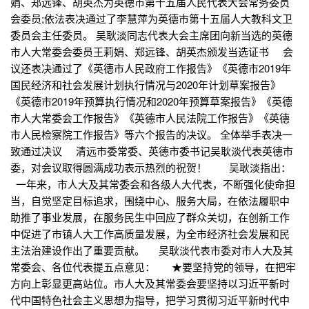
娟、郑远锋、胡英杰为英德市第十五届人民代表大会常务委员
会委员;依法表决通过了李慧萍为英德市第十五届人大教科文卫
委员会主任委员。 吴耿淡同志代表大会主席团向新当选的英德
市人大常委会委员王莉娟、郑远锋、胡英杰颁发当选证书 会
议还表决通过了《英德市人民政府工作报告》《英德市2019年
国民经济和社会发展计划执行情况与2020年计划草案报告》
《英德市2019年预算执行情况和2020年预算草案报告》《英德
市人大常委会工作报告》《英德市人民法院工作报告》《英德
市人民检察院工作报告》等六个报告的决议。 全体举手表决一
致通过决议 清远市委常委、英德市委书记吴耿淡代表英德市
委，对会议取得圆满成功表示热烈的祝贺！ 吴耿淡指出：
一年来，市人大及其常委会和各级人大代表，不断强化使命担
当，自觉坚定目标追求，围绕中心、服务大局，在依法履职中
助推了事业发展，在服务民生中回应了群众关切，在创新工作
中促进了市镇人大工作高质量发展，为全市经济社会发展和民
主法治建设作出了重要贡献。 吴耿淡代表市委对市人大及其
常委会、各位代表提五点意见： ★要坚持党的领导，在把牢
方向上彰显更高站位。市人大及其常委会要坚持以习近平新时
代中国特色社会主义思想为指导，把学习贯彻习近平新时代中