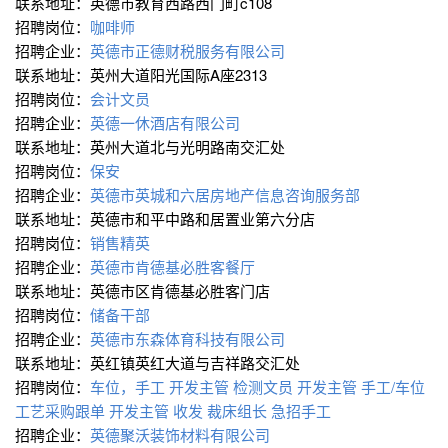
联系地址：英德市教育西路西门町c108
招聘岗位：
咖啡师
招聘企业：
英德市正德财税服务有限公司
联系地址：英州大道阳光国际A座2313
招聘岗位：
会计文员
招聘企业：
英德一休酒店有限公司
联系地址：英州大道北与光明路南交汇处
招聘岗位：
保安
招聘企业：
英德市英城和六居房地产信息咨询服务部
联系地址：英德市和平中路和居置业第六分店
招聘岗位：
销售精英
招聘企业：
英德市肯德基必胜客餐厅
联系地址：英德市区肯德基必胜客门店
招聘岗位：
储备干部
招聘企业：
英德市东森体育科技有限公司
联系地址：英红镇英红大道与吉祥路交汇处
招聘岗位：
车位，手工
开发主管
检测文员
开发主管
手工/车位
工艺采购跟单
开发主管
收发
裁床组长
急招手工
招聘企业：
英德聚沃装饰材料有限公司